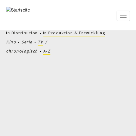
Direkt
zum
Inhalt
Toggle
naviga
In Distribution
In Produktion & Entwicklung
Kino
Serie
TV
chronologisch
A-Z