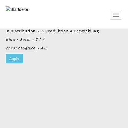
Direkt
zum
Inhalt
Toggle
naviga
In Distribution
In Produktion & Entwicklung
Kino
Serie
TV
chronologisch
A-Z
Apply