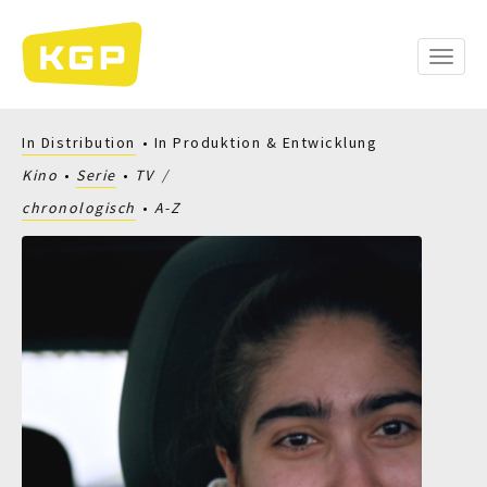
Direkt
zum
Inhalt
Toggle
naviga
In Distribution
In Produktion & Entwicklung
Kino
Serie
TV
chronologisch
A-Z