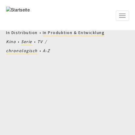
Direkt
zum
Inhalt
Toggle
naviga
In Distribution
In Produktion & Entwicklung
Kino
Serie
TV
chronologisch
A-Z