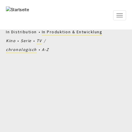
Direkt
zum
Inhalt
Toggle
naviga
In Distribution
In Produktion & Entwicklung
Kino
Serie
TV
chronologisch
A-Z