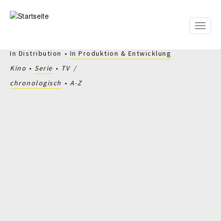
Direkt
zum
Inhalt
Toggle
naviga
In Distribution
In Produktion & Entwicklung
Kino
Serie
TV
chronologisch
A-Z