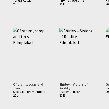
Tereza Kotyk
Thomas Woschitz
Pa
2016
2015
20
Of stains, scrap and
Shirley – Visions of
Gr
tires
Reality
Re
Sebastian Brameshuber
Gustav Deutsch
20
2014
2013