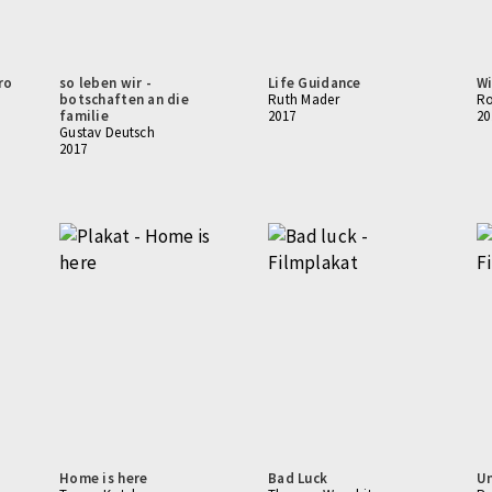
ro
so leben wir -
Life Guidance
Wi
botschaften an die
Ruth Mader
Ro
familie
2017
20
Gustav Deutsch
2017
Home is here
Bad Luck
Un