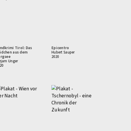
ndkrimi Tirol: Das
Epicentro
ädchen aus dem
Hubert Sauper
ergsee
2020
rjam Unger
20