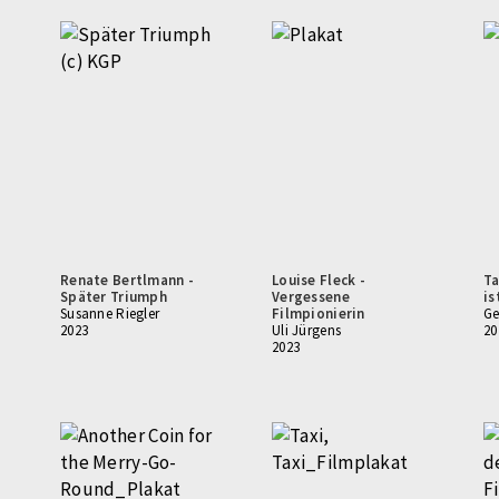
Renate Bertlmann -
Louise Fleck -
Ta
Später Triumph
Vergessene
is
Susanne Riegler
Filmpionierin
Ge
2023
Uli Jürgens
20
2023