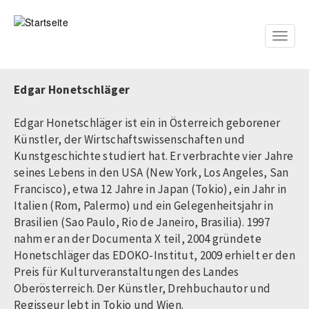
Direkt
zum
Inhalt
Toggle
naviga
Edgar Honetschläger
Edgar Honetschläger ist ein in Österreich geborener
Künstler, der Wirtschaftswissenschaften und
Kunstgeschichte studiert hat. Er verbrachte vier Jahre
seines Lebens in den USA (New York, Los Angeles, San
Francisco), etwa 12 Jahre in Japan (Tokio), ein Jahr in
Italien (Rom, Palermo) und ein Gelegenheitsjahr in
Brasilien (Sao Paulo, Rio de Janeiro, Brasilia). 1997
nahm er an der Documenta X teil, 2004 gründete
Honetschläger das EDOKO-Institut, 2009 erhielt er den
Preis für Kulturveranstaltungen des Landes
Oberösterreich. Der Künstler, Drehbuchautor und
Regisseur lebt in Tokio und Wien.