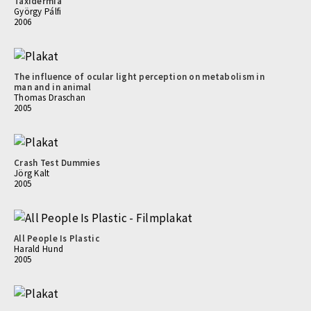
Taxidermia
György Pálfi
2006
The influence of ocular light perception on metabolism in
man and in animal
Thomas Draschan
2005
Crash Test Dummies
Jörg Kalt
2005
All People Is Plastic
Harald Hund
2005