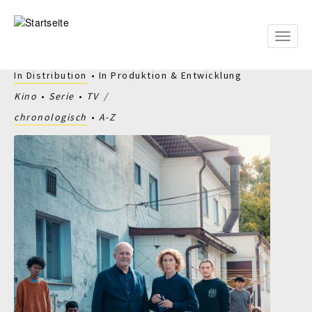
Direkt
zum
Inhalt
Toggle
naviga
In Distribution
In Produktion & Entwicklung
Kino
Serie
TV
chronologisch
A-Z