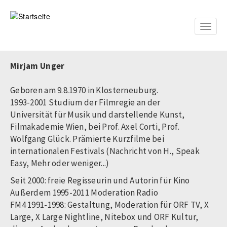
Direkt
zum
Inhalt
Toggle
naviga
Mirjam Unger
Geboren am 9.8.1970 in Klosterneuburg.
1993-2001 Studium der Filmregie an der
Universität für Musik und darstellende Kunst,
Filmakademie Wien, bei Prof. Axel Corti, Prof.
Wolfgang Glück. Prämierte Kurzfilme bei
internationalen Festivals (Nachricht von H., Speak
Easy, Mehr oder weniger...)
Seit 2000: freie Regisseurin und Autorin für Kino
Außerdem 1995-2011 Moderation Radio
FM4 1991-1998: Gestaltung, Moderation für ORF TV, X
Large, X Large Nightline, Nitebox und ORF Kultur,