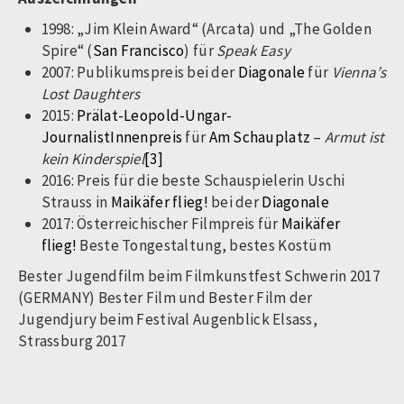
1998: „Jim Klein Award“ (Arcata) und „The Golden
Spire“ (
San Francisco
) für
Speak Easy
2007: Publikumspreis bei der
Diagonale
für
Vienna’s
Lost Daughters
2015:
Prälat-Leopold-Ungar-
JournalistInnenpreis
für
Am Schauplatz
–
Armut ist
kein Kinderspiel
[3]
2016: Preis für die beste Schauspielerin Uschi
Strauss in
Maikäfer flieg!
bei der
Diagonale
2017: Österreichischer Filmpreis für
Maikäfer
flieg!
Beste Tongestaltung, bestes Kostüm
Bester Jugendfilm beim Filmkunstfest Schwerin 2017
(GERMANY) Bester Film und Bester Film der
Jugendjury beim Festival Augenblick Elsass,
Strassburg 2017