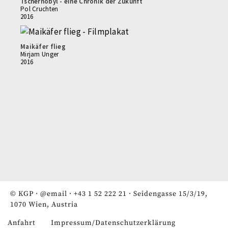
Tschernobyl - eine Chronik der Zukunft
Pol Cruchten
2016
Maikäfer flieg
Mirjam Unger
2016
© KGP ·
@email
·
+43 1 52 222 21
· Seidengasse 15/3/19,
1070 Wien, Austria
Anfahrt
Impressum/Datenschutzerklärung