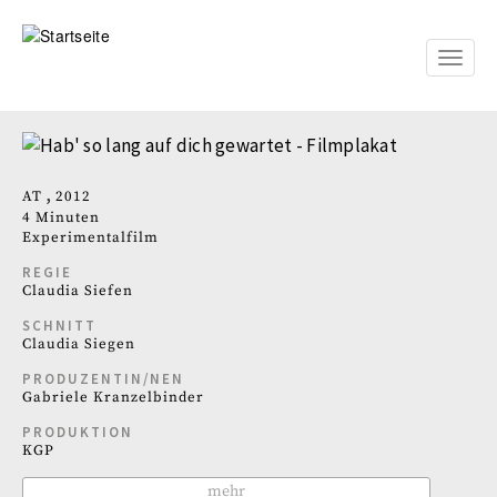
Direkt
zum
Inhalt
Toggle
naviga
AT
2012
4 Minuten
Experimentalfilm
REGIE
Claudia Siefen
SCHNITT
Claudia Siegen
PRODUZENTIN/NEN
Gabriele Kranzelbinder
PRODUKTION
KGP
mehr