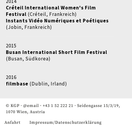
2014
Créteil International Women's Film
Festival
(Créteil, Frankreich)
Instants Vidéo Numériques et Poétiques
(Jobin, Frankreich)
2015
Busan International Short Film Festival
(Busan, Südkorea)
2016
filmbase
(Dublin, Irland)
© KGP ·
@email
·
+43 1 52 222 21
· Seidengasse 15/3/19,
1070 Wien, Austria
Anfahrt
Impressum/Datenschutzerklärung
Fußzeile