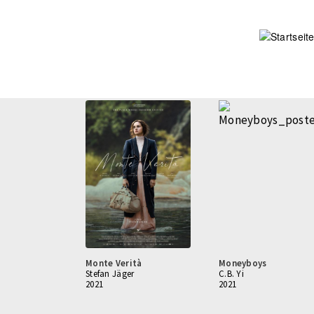
Direkt
zum
Inhalt
Monte Verità
Moneyboys
Stefan Jäger
C.B. Yi
2021
2021