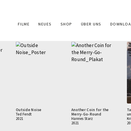
Main
FILME
NEUES
SHOP
ÜBER UNS
DOWNLOA
navigation
Outside Noise
Another Coin for the
Ta
Ted Fendt
Merry-Go-Round
u
2021
Hannes Starz
Kr
2021
20