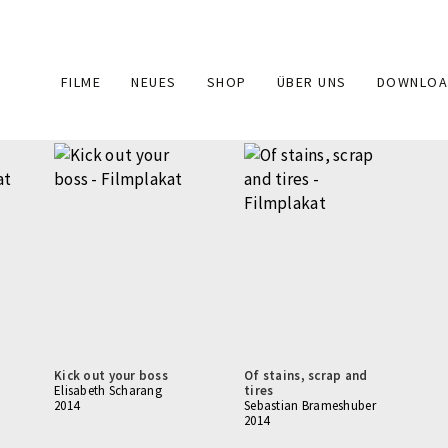
Main
FILME
NEUES
SHOP
ÜBER UNS
DOWNLOA
navigation
Kick out your boss
Of stains, scrap and
Elisabeth Scharang
tires
2014
Sebastian Brameshuber
2014