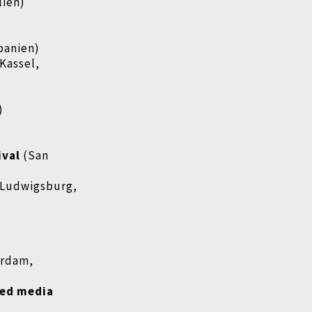
lien)
panien)
Kassel,
)
ival
(San
Ludwigsburg,
erdam,
ded media