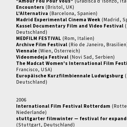
"Amour Fou Pour Vous"
(
Gradisca d'Isonzo, Ita
Encounters
(Bristol, UK)
L'Alternativa
(Barcelona, Spanien)
Madrid Experimental Cinema Week
(Madrid, S
Kassel Documentary Film and Video Festival
(
Deutschland)
MEDFILM FESTIVAL
(Rom, Italien)
Archive Film Festival
(Rio de Janeiro, Brasilien
Viennale
(Wien, Österreich)
Videomedeja Festival
(
Novi Sad, Serbien)
The Madcat Women's International Film Fest
Francisco, USA)
Europäische Kurzfilmbiennale Ludwigsburg
(
Deutschland)
2006
International Film Festival Rotterdam
(Rott
Niederlande)
stuttgarter filmwinter — festival for expan
(Stuttgart, Deutschland)