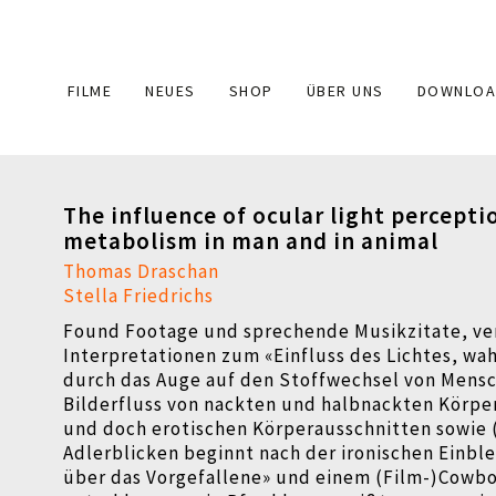
Main
FILME
NEUES
SHOP
ÜBER UNS
DOWNLOA
navigation
The influence of ocular light percepti
metabolism in man and in animal
Thomas Draschan
Stella Friedrichs
Found Footage und sprechende Musikzitate, ve
Interpretationen zum «Einfluss des Lichtes, 
durch das Auge auf den Stoffwechsel von Mensch
Bilderfluss von nackten und halbnackten Körpe
und doch erotischen Körperausschnitten sowie 
Adlerblicken beginnt nach der ironischen Einbl
über das Vorgefallene» und einem (Film-)Cowbo