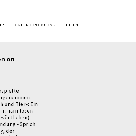
DS
GREEN PRODUCING
DE
EN
on on
rspielte
wahrgenommen
 und Tier»: Ein
rn, harmlosen
(wörtlichen)
endung «Sprich
y, der