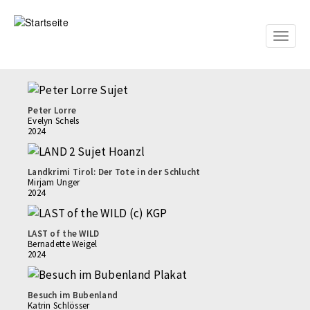
Direkt
zum
Inhalt
Toggle
naviga
Peter Lorre
Evelyn Schels
2024
Landkrimi Tirol: Der Tote in der Schlucht
Mirjam Unger
2024
LAST of the WILD
Bernadette Weigel
2024
Besuch im Bubenland
Katrin Schlösser