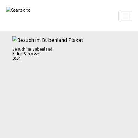
Direkt
zum
Inhalt
Toggle
naviga
Besuch im Bubenland
Katrin Schlösser
2024