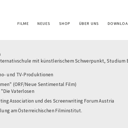
Main
FILME
NEUES
SHOP
ÜBER UNS
DOWNLOA
navigation
n
Alternativschule mit künstlerischem Schwerpunkt, Studium
ino- und TV-Produktionen
Namen" (ORF/Neue Sentimental Film)
 "Die Vaterlosen
iting Association und des Screenwriting Forum Austria
klung am Österreichischen Filminstitut.