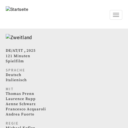
Direkt
zum
Inhalt
Toggle
naviga
DE
AT
IT
2025
121 Minuten
Spielfilm
SPRACHE
Deutsch
Italienisch
MIT
Thomas Prenn
Laurence Rupp
Aenne Schwarz
Francesco Acquaroli
Andrea Fuorto
REGIE