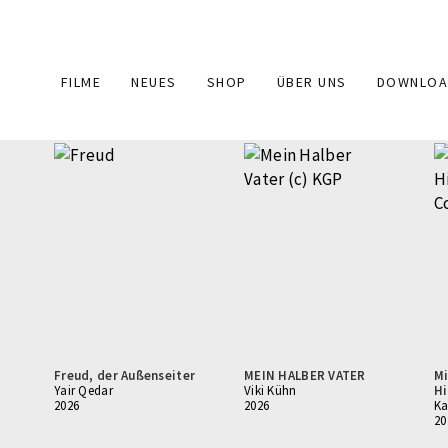
Main
FILME
NEUES
SHOP
ÜBER UNS
DOWNLOA
navigation
Freud, der Außenseiter
MEIN HALBER VATER
Mi
Yair Qedar
Viki Kühn
H
2026
2026
Ka
20