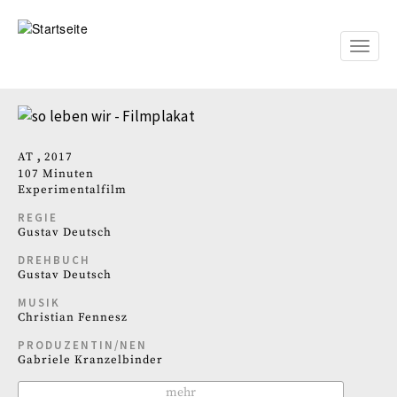
Direkt
zum
Inhalt
Toggle
naviga
AT
2017
107 Minuten
Experimentalfilm
REGIE
Gustav Deutsch
DREHBUCH
Gustav Deutsch
MUSIK
Christian Fennesz
PRODUZENTIN/NEN
Gabriele Kranzelbinder
mehr