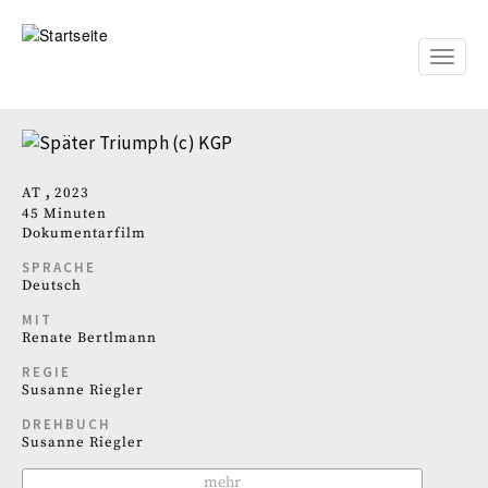
Direkt
zum
Inhalt
Toggle
naviga
AT
2023
45 Minuten
Dokumentarfilm
SPRACHE
Deutsch
MIT
Renate Bertlmann
REGIE
Susanne Riegler
DREHBUCH
Susanne Riegler
mehr