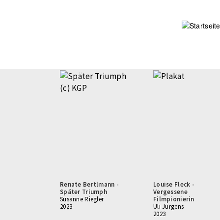
Direkt
zum
Inhalt
Renate Bertlmann -
Louise Fleck -
Später Triumph
Vergessene
Susanne Riegler
Filmpionierin
2023
Uli Jürgens
2023