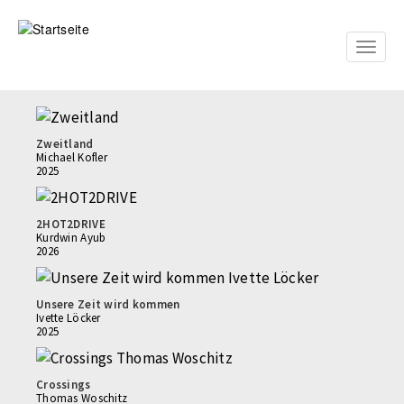
Direkt
zum
Inhalt
Toggle
naviga
Zweitland
Michael Kofler
2025
2HOT2DRIVE
Kurdwin Ayub
2026
Unsere Zeit wird kommen
Ivette Löcker
2025
Crossings
Thomas Woschitz