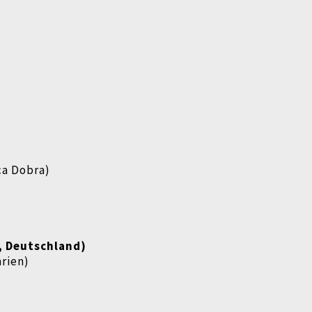
ca Dobra)
n, Deutschland)
arien)