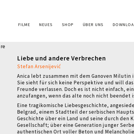
Main
FILME
NEUES
SHOP
ÜBER UNS
DOWNLOA
navigation
Liebe und andere Verbrechen
Stefan Arsenijević
Anica lebt zusammen mit dem Ganoven Milutin 
Sie sieht für sich keine Perspektive und will da
Freunde verlassen. Doch es ist nicht einfach, e
anzufangen, wenn das alte noch nicht beendet i
Eine tragikomische Liebesgeschichte, angesiede
Belgrad, einem Stadtteil der serbischen Haupts
Geschichte über ein Land und seine durch den K
Gesellschaft; über eine Generation junger Serb
authentischen Ort voller Beton und Melancholie