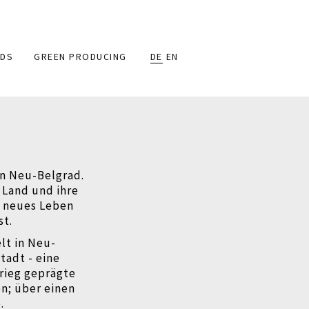
DS
GREEN PRODUCING
DE
EN
in Neu-Belgrad.
s Land und ihre
in neues Leben
st.
lt in Neu-
tadt - eine
rieg geprägte
en; über einen
.