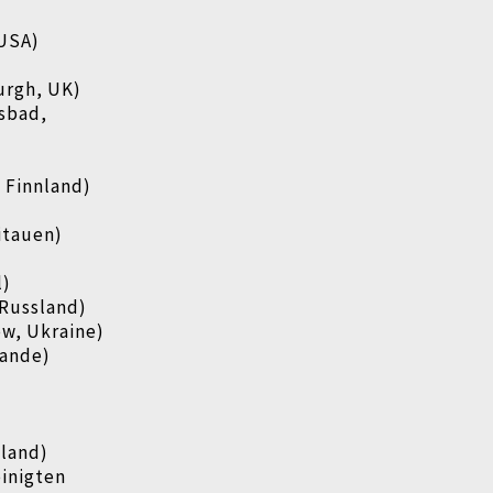
 USA)
urgh, UK)
sbad,
, Finnland)
itauen)
l)
Russland)
w, Ukraine)
lande)
tland)
inigten