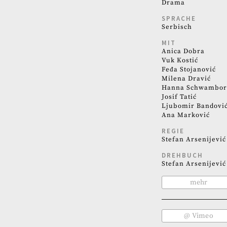
Drama
SPRACHE
Serbisch
MIT
Anica Dobra
Vuk Kostić
Feđa Stojanović
Milena Dravić
Hanna Schwambo
Josif Tatić
Ljubomir Bandovi
Ana Marković
REGIE
Stefan Arsenijević
DREHBUCH
Stefan Arsenijević
mehr
@ Vimeo