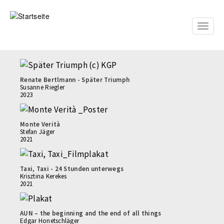
Direkt
zum
Inhalt
Toggle
naviga
Renate Bertlmann - Später Triumph
Susanne Riegler
2023
Monte Verità
Stefan Jäger
2021
Taxi, Taxi - 24 Stunden unterwegs
Krisztina Kerekes
2021
AUN – the beginning and the end of all things
Edgar Honetschläger