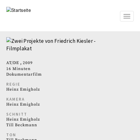
Direkt
zum
Inhalt
Toggle
naviga
AT
DE
2009
16 Minuten
Dokumentarfilm
REGIE
Heinz Emigholz
KAMERA
Heinz Emigholz
SCHNITT
Heinz Emigholz
Till Beckmann
TON