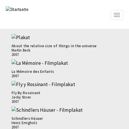
Direkt
zum
Inhalt
Toggle
naviga
About the relative size of things in the universe
Martin Beck
2007
La Mémoire des Enfants
2007
Fly By Rossinant
Jacky Stoev
2007
Schindlers Häuser
Heinz Emigholz
2007