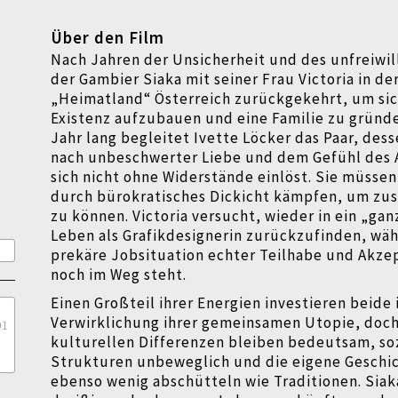
Über den Film
Nach Jahren der Unsicherheit und des unfreiwilli
der Gambier Siaka mit seiner Frau Victoria in de
„Heimatland“ Österreich zurückgekehrt, um sich
Existenz aufzubauen und eine Familie zu gründe
Jahr lang begleitet Ivette Löcker das Paar, de
nach unbeschwerter Liebe und dem Gefühl de
sich nicht ohne Widerstände einlöst. Sie müssen
durch bürokratisches Dickicht kämpfen, um z
zu können. Victoria versucht, wieder in ein „ga
Leben als Grafikdesignerin zurückzufinden, wä
prekäre Jobsituation echter Teilhabe und Akz
noch im Weg steht.
Einen Großteil ihrer Energien investieren beide 
Verwirklichung ihrer gemeinsamen Utopie, doch
Ö1
kulturellen Differenzen bleiben bedeutsam, so
Strukturen unbeweglich und die eigene Geschich
ebenso wenig abschütteln wie Traditionen. Siaka