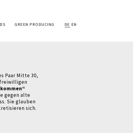
DS
GREEN PRODUCING
DE
EN
s Paar Mitte 30,
reiwilligen
d kommen“
be gegen alte
s. Sie glauben
etisieren sich.