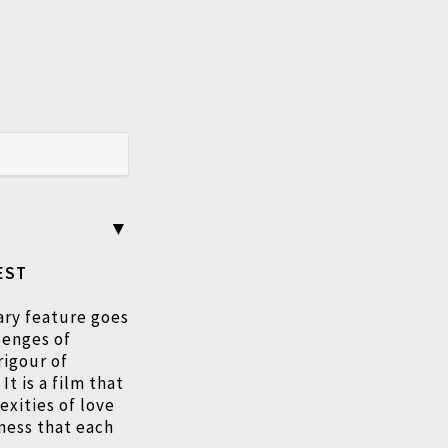
EST
ary feature goes
lenges of
rigour of
It is a film that
exities of love
hness that each