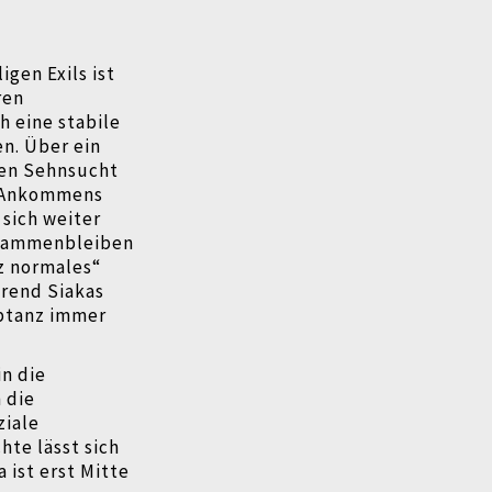
gen Exils ist
ren
 eine stabile
n. Über ein
ssen Sehnsucht
s Ankommens
 sich weiter
usammenbleiben
nz normales“
hrend Siakas
eptanz immer
in die
 die
ziale
te lässt sich
 ist erst Mitte