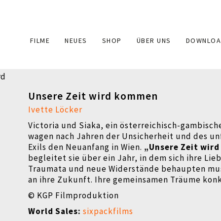
Main
FILME
NEUES
SHOP
ÜBER UNS
DOWNLOA
navigation
Unsere Zeit wird kommen
Ivette Löcker
Victoria und Siaka, ein österreichisch-gambische
wagen nach Jahren der Unsicherheit und des unf
Exils den Neuanfang in Wien.
„Unsere Zeit wir
begleitet sie über ein Jahr, in dem sich ihre Lie
Traumata und neue Widerstände behaupten mus
an ihre Zukunft. Ihre gemeinsamen Träume konkr
© KGP Filmproduktion
World Sales:
sixpackfilms