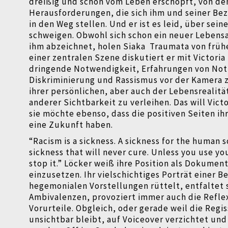
dreißig und schon vom Leben erschöpft, von de
Herausforderungen, die sich ihm und seiner Bez
in den Weg stellen. Und er ist es leid, über sei
schweigen. Obwohl sich schon ein neuer Lebens
ihm abzeichnet, holen Siaka
Traumata von frühe
einer zentralen Szene diskutiert er mit Victoria
dringende Notwendigkeit, Erfahrungen von Not
Diskriminierung und Rassismus vor der Kamera 
ihrer persönlichen, aber auch der Lebensrealitä
anderer Sichtbarkeit zu verleihen. Das will Vict
sie möchte ebenso, dass die positiven Seiten i
eine Zukunft haben.
“
Racism is a sickness. A sickness for the human s
sickness that will never cure.
Unless you use yo
stop it.” Löcker weiß ihre Position als Dokumen
einzusetzen. Ihr vielschichtiges Porträt einer B
hegemonialen Vorstellungen rüttelt, entfaltet 
Ambivalenzen, provoziert immer auch die Refle
Vorurteile. Obgleich, oder gerade weil die Regi
unsichtbar bleibt, auf Voiceover verzichtet und