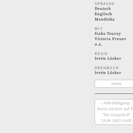
SPRACHE
Deutsch
Englisch
Mandinka
MIT
Siaka Touray
Victoria Preuer
u.a.
REGIE
Ivette Löcker
DREHBUCH
Ivette Löcker
mehr
--Ankündigung--
Ivette Löcker auf 
"Im Gespräch"
19.09.2025 16:05