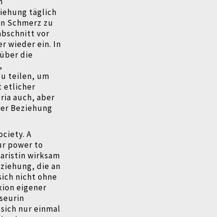
n
iehung täglich
nen Schmerz zu
abschnitt vor
r wieder ein. In
 über die
,
zu teilen, um
t etlicher
oria auch, aber
hrer Beziehung
ociety. A
ur power to
taristin wirksam
eziehung, die an
sich nicht ohne
xion eigener
sseurin
 sich nur einmal