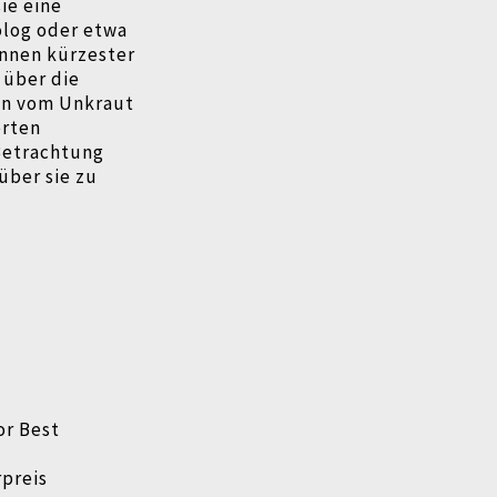
ie eine
olog oder etwa
innen kürzester
 über die
ten vom Unkraut
erten
 Betrachtung
über sie zu
or Best
rpreis