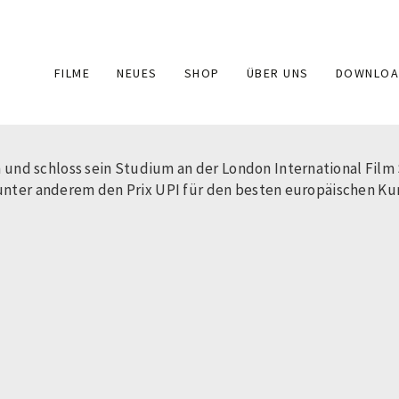
Main
FILME
NEUES
SHOP
ÜBER UNS
DOWNLOA
navigation
nd schloss sein Studium an der London International Film S
 unter anderem den Prix UPI für den besten europäischen Ku