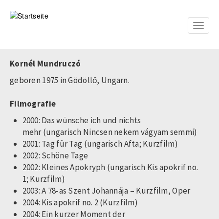
Direkt
zum
Inhalt
Toggle
naviga
Kornél Mundruczó
geboren 1975 in Gödöllő, Ungarn.
Filmografie
2000: Das wünsche ich und nichts
mehr (ungarisch Nincsen nekem vágyam semmi)
2001: Tag für Tag (ungarisch Afta; Kurzfilm)
2002: Schöne Tage
2002: Kleines Apokryph (ungarisch Kis apokrif no.
1; Kurzfilm)
2003: A 78-as Szent Johannája – Kurzfilm, Oper
2004: Kis apokrif no. 2 (Kurzfilm)
2004: Ein kurzer Moment der