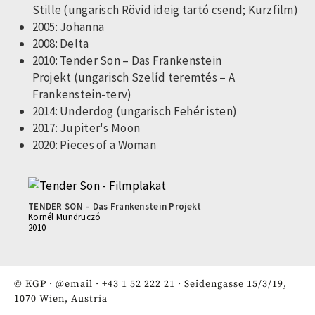
Stille (ungarisch Rövid ideig tartó csend; Kurzfilm)
2005: Johanna
2008: Delta
2010: Tender Son – Das Frankenstein
Projekt (ungarisch Szelíd teremtés – A
Frankenstein-terv)
2014: Underdog (ungarisch Fehér isten)
2017: Jupiter's Moon
2020: Pieces of a Woman
TENDER SON – Das Frankenstein Projekt
Kornél Mundruczó
2010
© KGP ·
@email
·
+43 1 52 222 21
· Seidengasse 15/3/19,
1070 Wien, Austria