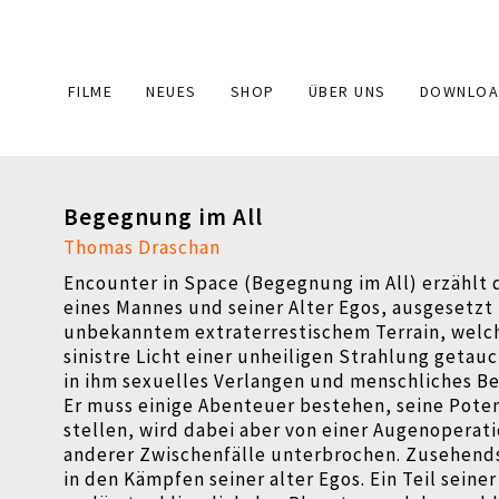
Main
FILME
NEUES
SHOP
ÜBER UNS
DOWNLOA
navigation
Begegnung im All
Thomas Draschan
Encounter in Space (Begegnung im All) erzählt 
eines Mannes und seiner Alter Egos, ausgesetzt 
unbekanntem extraterrestischem Terrain, welch
sinistre Licht einer unheiligen Strahlung getauc
in ihm sexuelles Verlangen und menschliches Be
Er muss einige Abenteuer bestehen, seine Pote
stellen, wird dabei aber von einer Augenoperati
anderer Zwischenfälle unterbrochen. Zusehends 
in den Kämpfen seiner alter Egos. Ein Teil seine