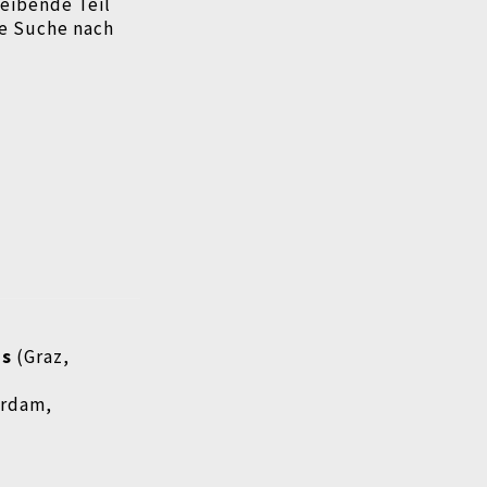
leibende Teil
ie Suche nach
ms
(Graz,
erdam,