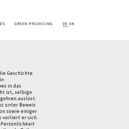
DS
GREEN PRODUCING
DE
EN
die Geschichte
in
es in das
ht ist, selbige
gehren auslöst.
nz unter Beweis
on sowie einiger
verliert er sich
r Persönlichkeit