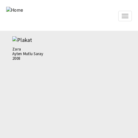
Skip
to
main
Toggle
content
naviga
Zara
Ayten Mutlu Saray
2008