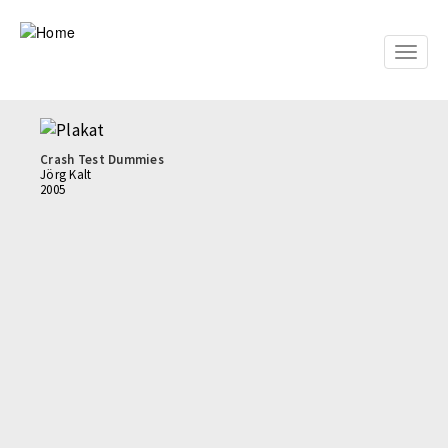
Skip
to
main
Toggle
content
naviga
Crash Test Dummies
Jörg Kalt
2005