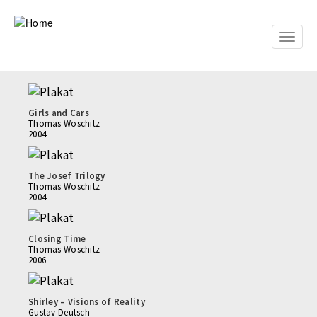
Skip
to
main
Toggle
content
naviga
Girls and Cars
Thomas Woschitz
2004
The Josef Trilogy
Thomas Woschitz
2004
Closing Time
Thomas Woschitz
2006
Shirley – Visions of Reality
Gustav Deutsch