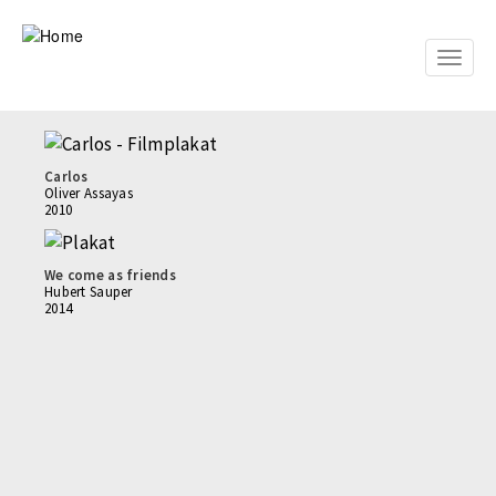
Skip
to
main
Toggle
content
naviga
Carlos
Oliver Assayas
2010
We come as friends
Hubert Sauper
2014