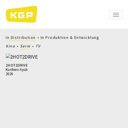
Direkt
zum
Inhalt
Toggle
naviga
In Distribution
In Produktion & Entwicklung
Kino
Serie
TV
2HOT2DRIVE
Kurdwin Ayub
2026