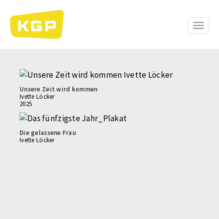
Direkt
zum
Inhalt
Toggle
naviga
Unsere Zeit wird kommen
Ivette Löcker
2025
Die gelassene Frau
Ivette Löcker