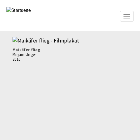
Direkt
zum
Inhalt
Toggle
naviga
Maikäfer flieg
Mirjam Unger
2016