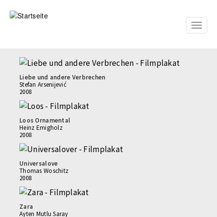
Direkt
zum
Inhalt
Toggle
naviga
Liebe und andere Verbrechen
Stefan Arsenijević
2008
Loos Ornamental
Heinz Emigholz
2008
Universalove
Thomas Woschitz
2008
Zara
Ayten Mutlu Saray