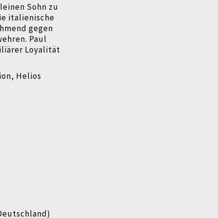
kleinen Sohn zu
e italienische
nehmend gegen
wehren. Paul
iärer Loyalität
on, Helios
(Deutschland)