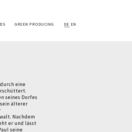
DS
GREEN PRODUCING
DE
EN
 durch eine
rschüttert.
n seines Dorfes
sein älterer
r
ewalt. Nachdem
eht er und lässt
Paul seine