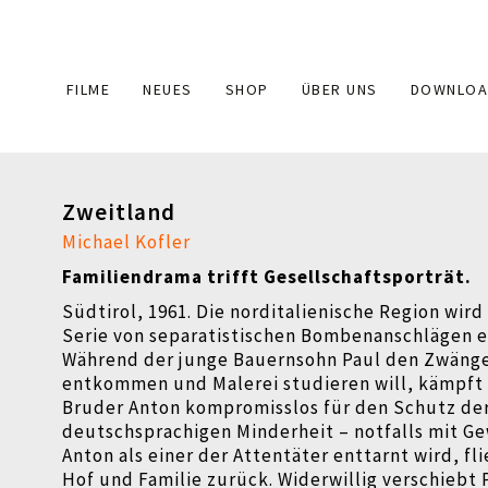
Main
FILME
NEUES
SHOP
ÜBER UNS
DOWNLOA
navigation
Zweitland
Michael Kofler
Familiendrama trifft Gesellschaftsporträt.
Südtirol, 1961. Die norditalienische Region wird
Serie von separatistischen Bombenanschlägen e
Während der junge Bauernsohn Paul den Zwänge
entkommen und Malerei studieren will, kämpft 
Bruder Anton kompromisslos für den Schutz de
deutschsprachigen Minderheit – notfalls mit G
Anton als einer der Attentäter enttarnt wird, fli
Hof und Familie zurück. Widerwillig verschiebt 