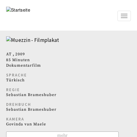
Direkt
zum
Inhalt
Toggle
naviga
AT
2009
85 Minuten
Dokumentarfilm
SPRACHE
Türkisch
REGIE
Sebastian Brameshuber
DREHBUCH
Sebastian Brameshuber
KAMERA
Govinda van Maele
mehr