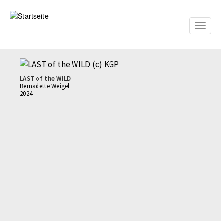
Direkt
zum
Inhalt
Toggle
naviga
LAST of the WILD
Bernadette Weigel
2024