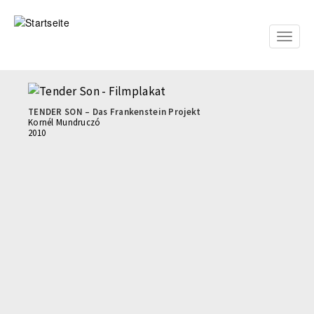
Direkt
zum
Inhalt
Toggle
naviga
TENDER SON – Das Frankenstein Projekt
Kornél Mundruczó
2010