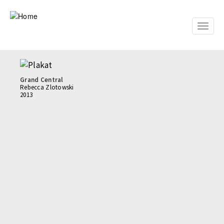
Skip
to
main
Toggle
content
naviga
Grand Central
Rebecca Zlotowski
2013