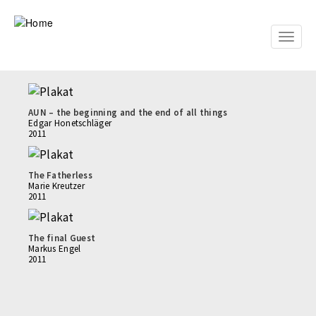
Skip
to
main
Toggle
content
naviga
AUN – the beginning and the end of all things
Edgar Honetschläger
2011
The Fatherless
Marie Kreutzer
2011
The final Guest
Markus Engel
2011