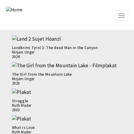
Skip
to
main
Toggle
content
naviga
Landkrimi Tyrol 2: The dead Man in the Canyon
Mirjam Unger
2024
The Girl from the Mountain Lake
Mirjam Unger
2020
Struggle
Ruth Mader
2003
What is Love
Ruth Mader