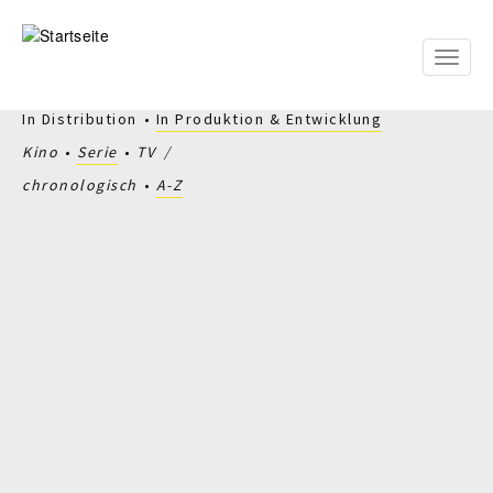
Direkt
zum
Inhalt
Toggle
naviga
In Distribution
In Produktion & Entwicklung
Kino
Serie
TV
chronologisch
A-Z