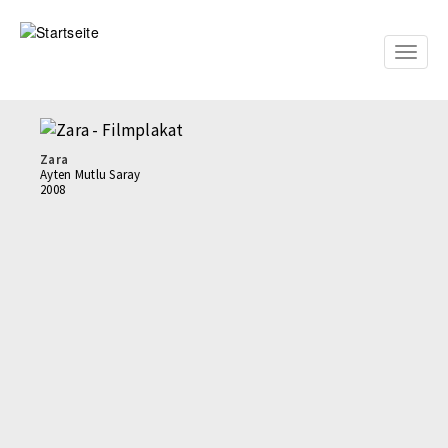
Direkt
zum
Inhalt
Toggle
naviga
Zara
Ayten Mutlu Saray
2008