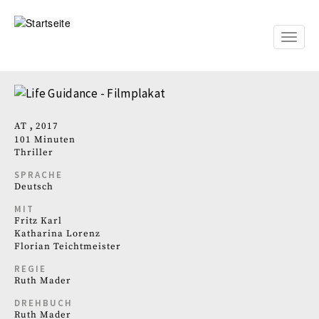
Direkt
zum
Inhalt
Toggle
naviga
AT
2017
101 Minuten
Thriller
SPRACHE
Deutsch
MIT
Fritz Karl
Katharina Lorenz
Florian Teichtmeister
REGIE
Ruth Mader
DREHBUCH
Ruth Mader